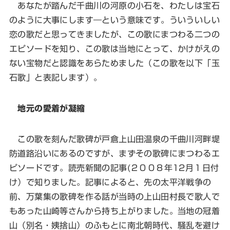
あなたが踏んだ千曲川の河原の小石を、わたしは宝石
のように大事にします―という意味です。ういういしい
恋の歌だと思ってきましたが、この歌にまつわる二つの
エピソードを知り、この歌は当地にとって、かけがえの
ない宝物だと認識をあらためました（この歌を以下「玉
石歌」と表記します）。
地元の愛着が凝縮
この歌を刻んだ歌碑が戸倉上山田温泉の千曲川河畔堤
防道路沿いにあるのですが、まずその歌碑にまつわるエ
ピソードです。読売新聞の記事(２００８年12月１日付
け）で知りました。記事によると、先の太平洋戦争の
前、万葉集の歌碑を作る話が当時の上山田村長で歌人で
もあった山崎等さんから持ち上がりました。当地の冠着
山（別名・姨捨山）のふもとに南北朝時代、騒乱を避け