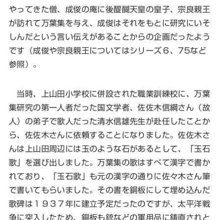
やってきた僧、成俊の庵に後醍醐天皇の皇子、宗良親王
が訪れて万葉集を与え、成俊はそれをもとに研究にいそ
しんだという言い伝えがあることからの企画だったよう
です（成俊や宗良親王についてはシリーズ６、75など
参照）。
当時、上山田小学校に併設された職業訓練校に、万葉
集研究の第一人者だった国文学者、佐佐木信綱さん（故
人）の弟子で歌人だった清水信雄先生が赴任したことか
ら、佐佐木さんに依頼することになりました。佐佐木さ
んは上山田周辺には玉のような石があるとして、「玉石
歌」を選び出しました。万葉集の歌はすべて漢字で書か
れており、「玉石歌」も元の漢字の通りに佐々木さん筆
で書いてもらいました。その書を銅板にして埋め込んだ
歌碑は１９３７年に建立予定だったのですが、太平洋戦
争に突入したため、銅板も銃などの軍用品に鋳直されと