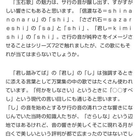
「玉石歌」の魅力は、サ行の音が醸し出す、すがすが
しい響きにもあると思います。「信濃なる＝ｓｈｉｎａ
ｎｏｎａｒｕ」の「ｓｈｉ」、「さざれ石＝ｓａｚａｒ
ｅｓｈｉ」の「ｓａ」と「ｓｈｉ」、「君し＝ｋｉｍｉ
ｓｈｉ」の「ｓｈｉ」。さ行の音が純粋さをイメージさ
せることはシリーズ72で触れましたが、この歌にもそ
れが当てはまらないでしょうか。
「君し踏みてば」の「君し」の「し」は強調するとき
に添える言葉として万葉集の中の歌ではたくさん使われ
ています。「何かをしなさい」というときに「○○すべ
し」という現代の言い回しにも通じると思います。
「し」の音を始めとするサ行の音の清れつさな響きにな
じんでいた当時の知識人たちが、「さらしな」という辺
地ではあるけれど、音の響きが美しくそこに現れる月が
白くで美しいという評判が都で広まったのではないでし