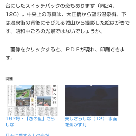
台にしたスイッチバックの恋もあります（同24、
126）。中央上の写真は、大正橋から望む温泉街、下
は温泉街の背後にそびえる城山から撮影した絵はがきで
す。昭和中ごろの光景ではないでしょうか。
画像をクリックすると、ＰＤＦが現れ、印刷できま
す。
関連
162号・「恋の里」さら
美しさらしな（12） 水面
しな
を焦がす月
月面に愛する人の姿が