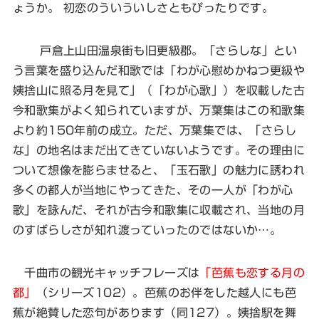
ょうか。 初恋のういういしさともぴったりです。
戸倉上山田温泉街も旧更級郡。「さらしな」とい
う言葉を盛り込んだ和歌では「わが心慰めかねつ更級や
姨捨山に照る月を見て」（「わが心歌」）を収載した古
今和歌集がよく知られていますが、万葉集はこの和歌集
より約150年前の成立。ただ、万葉集では、「さらし
な」の地名はまだ出てきていないようです。その理由に
ついて想像を膨らませると、「玉石歌」の魅力に誘われ
多くの都人が当地にやってきた、その一人が「わが心
歌」を詠んだ、それが古今和歌集に収載され、当地の月
のすばらしさが知れ渡っていったのではないか…。
千曲市の観光キャッチフレーズは
「芭蕉も恋する月の
都」
（シリーズ102）。芭蕉のお伴をした越人にも芭
蕉が絶賛した恋句があります（同127）。姨捨駅を舞