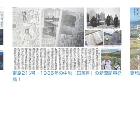
！
更旅215号・1936年の中秋「田毎月」の新聞記事発
更旅
掘！