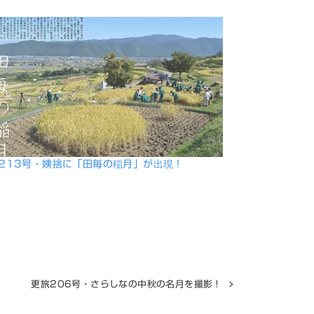
213号・姨捨に「田毎の稲月」が出現！
更旅206号・さらしなの中秋の名月を撮影！