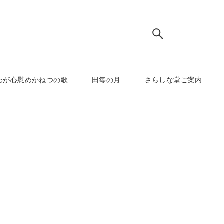
わが心慰めかねつの歌
田毎の月
さらしな堂ご案内