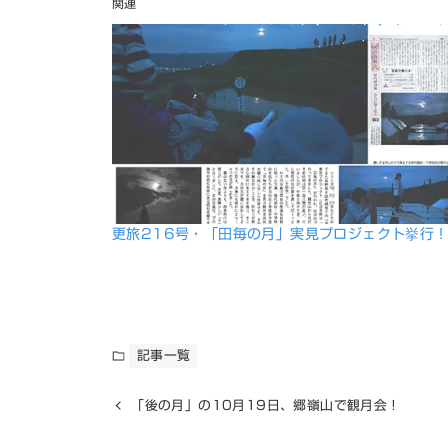
関連
更旅216号・「田毎の月」実見プロジェクト挙行
記事一覧
「後の月」の10月19日、郷嶺山で観月会！