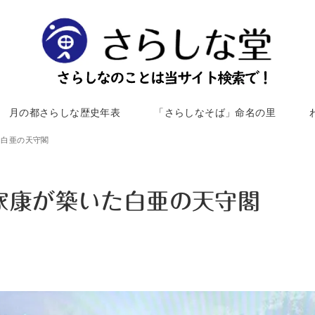
月の都さらしな歴史年表
「さらしなそば」命名の里
た白亜の天守閣
 家康が築いた白亜の天守閣