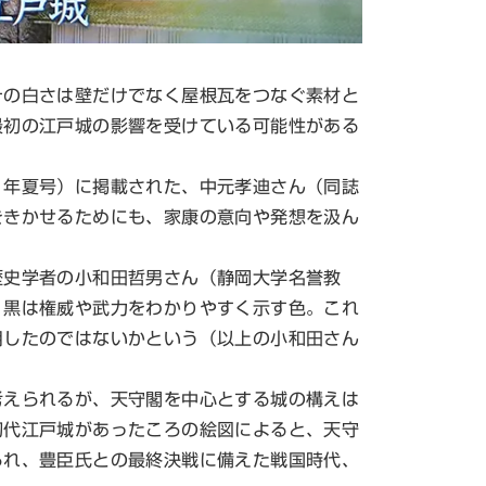
の白さは壁だけでなく屋根瓦をつなぐ素材と
最初の江戸城の影響を受けている可能性がある
年夏号）に掲載された、中元孝迪さん（同誌
をきかせるためにも、家康の意向や発想を汲ん
史学者の小和田哲男さん（静岡大学名誉教
、黒は権威や武力をわかりやすく示す色。これ
用したのではないかという（以上の小和田さん
えられるが、天守閣を中心とする城の構えは
初代江戸城があったころの絵図によると、天守
られ、豊臣氏との最終決戦に備えた戦国時代、