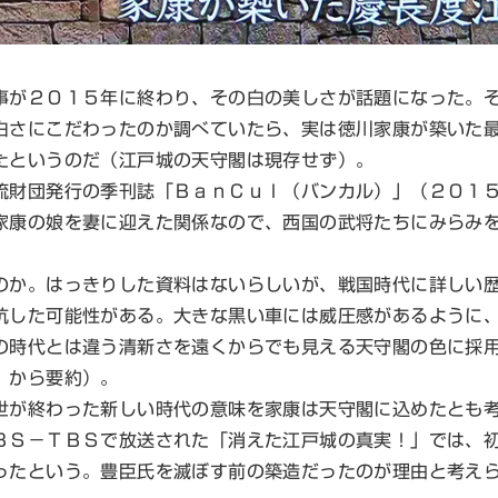
が２０１５年に終わり、その白の美しさが話題になった。そ
白さにこだわったのか調べていたら、実は徳川家康が築いた
たというのだ（江戸城の天守閣は現存せず）。
財団発行の季刊誌「ＢａｎＣｕｌ（バンカル）」（２０１５
家康の娘を妻に迎えた関係なので、西国の武将たちにみらみ
か。はっきりした資料はないらしいが、戦国時代に詳しい歴
抗した可能性がある。大きな黒い車には威圧感があるように
の時代とは違う清新さを遠くからでも見える天守閣の色に採
」から要約）。
が終わった新しい時代の意味を家康は天守閣に込めたとも考
ＢＳ－ＴＢＳで放送された「消えた江戸城の真実！」では、
ったという。豊臣氏を滅ぼす前の築造だったのが理由と考え