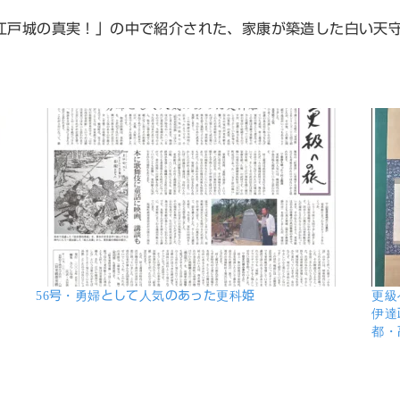
戸城の真実！」の中で紹介された、家康が築造した白い天
56号・勇婦として人気のあった更科姫
更級
伊達
都・