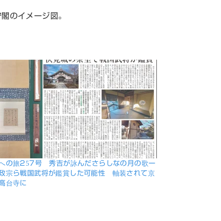
守閣のイメージ図。
への旅257号 秀吉が詠んださらしなの月の歌ー
政宗ら戦国武将が鑑賞した可能性 軸装されて京
高台寺に