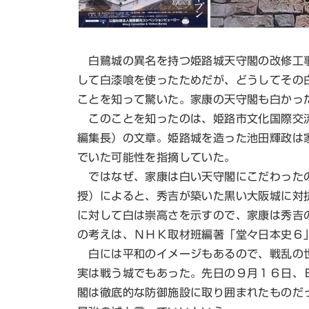
白鷺城の異名を持つ姫路城天守閣の改修工事
して白漆喰を使ったためだが、どうしてその
ことを知って驚いた。家康の天守閣も白かっ
このことを知ったのは、姫路市文化国際交流
編集長）の文章。姫路城を造った池田輝政は
でいた可能性を指摘していた。
ではなぜ、家康は白い天守閣にこだわったの
授）によると、秀吉が築いた黒い大阪城に対
に対して白は崇高さを示すので、家康は秀吉
の考えは、ＮＨＫ取材班編著「堂々日本史６
白には平和のイメージもあるので、戦乱の世
実は戦う城でもあった。先日の９月１６日、
閣は徹底的な防御施設に取り囲まれたものだ