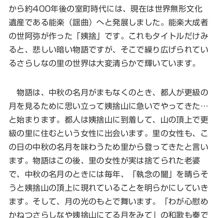
から約400年後の室町時代には、現在は世界無形文化
遺産である能楽（謡曲）へと発展しました。能楽大成者
の世阿弥が作った「姨捨」です。これもタイトルだけみ
ると、悲しい暗い物語ですが、そこで繰り広げられてい
るさらしなの里の世界は大変清らかで輝いています。
物語は、中秋の名月がまもなくのとき、都人が更級の
月を見るために思い立って姨捨山に急いでやってきた…
と始まります。都人は姨捨山に到着して、山の頂上で更
級の里に住むという女性に出会います。里の女性も、こ
の日の中秋の名月を味わうため里から登ってきたと言い
ます。物語はこの後、里の女性が実は捨てられた老婆
で、中秋の名月のときには毎年、「執念の闇」を晴らそ
うと姨捨山の頂上に現れていることを明らかにしていき
ます。そして、月の光のもとで舞います。「わが心慰め
かねつさらしなや姨捨山にてる月をみて」の和歌も奏で