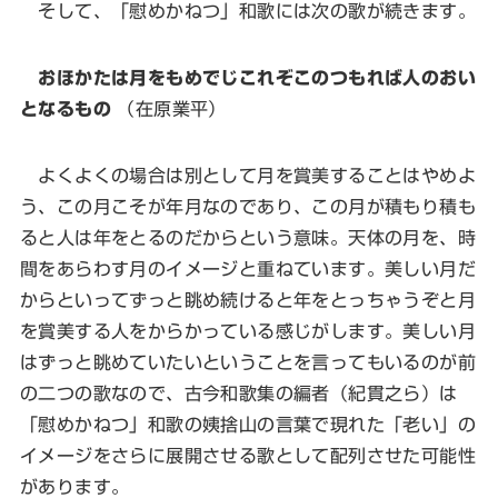
そして、「慰めかねつ」和歌には次の歌が続きます。
おほかたは月をもめでじこれぞこのつもれば人のおい
となるもの
（在原業平）
よくよくの場合は別として月を賞美することはやめよ
う、この月こそが年月なのであり、この月が積もり積も
ると人は年をとるのだからという意味。天体の月を、時
間をあらわす月のイメージと重ねています。美しい月だ
からといってずっと眺め続けると年をとっちゃうぞと月
を賞美する人をからかっている感じがします。美しい月
はずっと眺めていたいということを言ってもいるのが前
の二つの歌なので、古今和歌集の編者（紀貫之ら）は
「慰めかねつ」和歌の姨捨山の言葉で現れた「老い」の
イメージをさらに展開させる歌として配列させた可能性
があります。