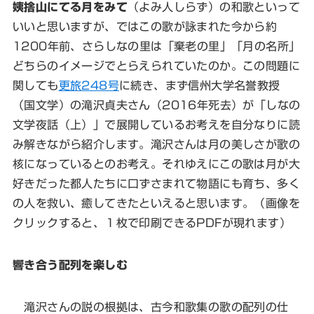
姨捨山にてる月をみて
（よみ人しらず）の和歌といって
いいと思いますが、ではこの歌が詠まれた今から約
1200年前、さらしなの里は「棄老の里」「月の名所」
どちらのイメージでとらえられていたのか。この問題に
関しても
更旅248号
に続き、まず信州大学名誉教授
（国文学）の滝沢貞夫さん（2016年死去）が「しなの
文学夜話（上）」で展開しているお考えを自分なりに読
み解きながら紹介します。滝沢さんは月の美しさが歌の
核になっているとのお考え。それゆえにこの歌は月が大
好きだった都人たちに口ずさまれて物語にも育ち、多く
の人を救い、癒してきたといえると思います。（画像を
クリックすると、１枚で印刷できるPDFが現れます）
響き合う配列を楽しむ
滝沢さんの説の根拠は、古今和歌集の歌の配列の仕