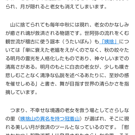
られ、月が隠れると老女も消えてしまいます。
山に捨てられても毎年中秋には現れ、老女のかなしみ
が癒され魂が救済される物語です。世阿弥の流れをくむ
観世流が稽古に使う謡本（うたいぼん）も
「姨捨」
につ
いては「単に衰えた老媼をえがくのでなく、秋の皎々た
る明月の霊光を人格化したものであり、神々しいまでの
清高さがある。明月のもとに白衣の老女が、少しも嘆き
悲しむことなく清浄な仏説を述べるあたりに、至妙の感
を催せしめる」と書き、舞が目指す世界の清らかさを指
摘しています。
つまり、不幸せな境遇の老女を救う場としてさらしな
の里（
姨捨山の異名を持つ冠着山
）が選ばれ、そこに現
れる美しい月が救済のツールとなっているのです。「慰