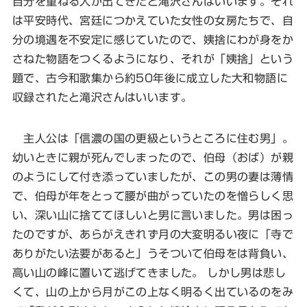
自分を重ねる人が出てきたと滝沢さんはいいます。それ
は平安時代、宮廷につかえていた女性の女房たちで、自
分の境遇を不安定に感じていたので、姨捨にわが身をか
さねた物語をつくるようになり、それが「姨捨」という
題で、古今和歌集から約50年後に成立した大和物語に
収録されたと滝沢さんはいいます。
主人公は「信濃の国の更級というところに住む男」。
幼いときに親が死んでしまったので、伯母（おば）が親
のようにして付き添っていましたが、この男の妻は薄情
で、伯母が年をとって腰が曲がっていたのを憎らしく思
い、深い山に捨ててほしいと男に言いました。男は困っ
たのですが、あらがえきれず月の大変明るい夜に「寺で
ありがたい法要があると」うそついて伯母をは背負い、
高い山の峰に置いて逃げてきました。 しかし男は悲し
くて、山の上から月がこの上なく明るく出ているのをみ