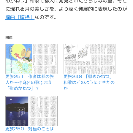
めかねつ」和歌で都人に発見されたさらしなの里、そこ
に現れる月の美しさを、より深く発展的に表現したのが
謡曲「姨捨」
なのです。
関連
更旅251 作者は都の旅
更旅248 「慰めかねつ」
人か－仲麻呂の歌ふまえ
和歌はどのようにできたの
「慰めかねつ」？
か
更旅250 対極のことば