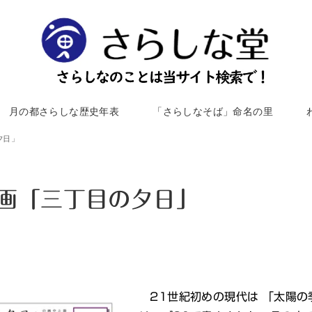
月の都さらしな歴史年表
「さらしなそば」命名の里
夕日」
映画「三丁目の夕日」
21世紀初めの現代は 「太陽