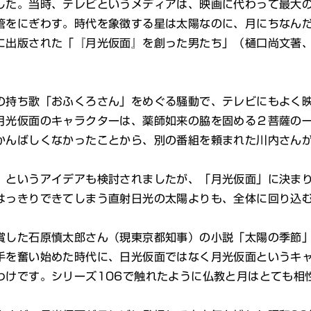
した。当時、テレビというメディアは、映画に代わって最大
管をにぎわす。時代を象徴する星は太陽なのに、月にちなん
に出版された「『月光仮面』を創った男たち」（樋口尚文著
持ち歌「おふくろさん」をめぐる騒動で、テレビにもよく映
月光仮面のキャラクターは、薬師如来の脇を固める２菩薩の
かんばしくなかったことから、別の番組を頼まれた川内さん
というアイデアも検討されましたが、「月光仮面」に決まり
はっきりできてしまう直射日光の太陽よりも、全体に回り込
した石原慎太郎さん（現東京都知事）の小説「太陽の季節」
手を奮い始めた時代に、日光仮面ではなく月光仮面というキ
わけです。シリーズ106で触れたように仏教と月はとても相