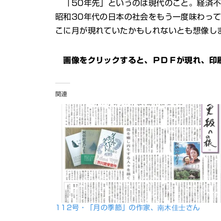
「50年先」というのは現代のこと。経済不
昭和30年代の日本の社会をもう一度味わっ
こに月が現れていたかもしれないとも想像し
画像をクリックすると、ＰＤＦが現れ、印
関連
112号・「月の季節」の作家、南木佳士さん