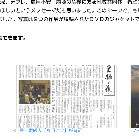
況、デフレ、雇用不安、崩壊の危機にある地域共同体…希望
てほしいというメッセージだと思いました。このシーンで、も
ました。写真は２つの作品が収録されたＤＶＤのジャケット
刷できます。
61号・更級人「風月の会」が発足
17