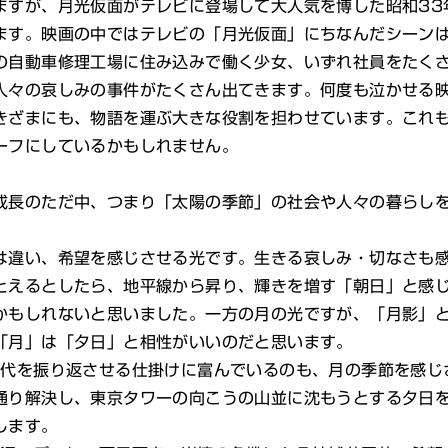
すが、月光仮面がテレビに登場して大人気を博した昭和33
ます。映画の中ではテレビの「月光仮面」にちなんだシーン
の自動車修理工場に住み込みで働く少女、いずれ社員をたく
人々の哀しみの事件がたくさん出てきます。何度も泣かせる
ざまにも、物語を運ぶ大きな役割を担わせています。これも
ーフにしているかもしれません。
長のただ中、つまり「太陽の季節」の社会や人々の暮らしを
違い、希望を感じさせる光です。生きる哀しみ・切なさも感
とえるとしたら、地平線から昇り、輝きを増す「朝日」と感
かもしれないと思いました。一方の月の光ですが、「月影」
「月」は「夕日」と相性がいいのだと思います。
代を振り返させる仕掛けに富んでいるのも、月の季節を感じ
通り解決し、東京タワーの向こうの山並に沈もうとする夕日を
します。