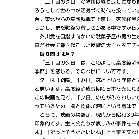
「三丁目の夕日」の物語は繰り返しになりま
ろうとして世の中が活気づく時代を扱ってい
台。東北からの集団就職で上京し、家族経営
しかし、まだ戦後の貧しさがある中ですから
芥川賞を目指す向かいの駄菓子屋の男の生き
賞が社会に巻き起こした反響の大きさをモチ
振り向けば月？
「三丁目の夕日」は、このように高度経済成
季節」を感じる、そのわけについてです。
夕日は「斜陽」「落日」などという異称とは
と思います。高度経済成長期の日本を光にた
この映画を見て、「夕日」の方がふさわしい
っているため、闇と関係が深いという意味で
さらに、映画の物語が、現代から昭和30年
印象的です。主人公たちが哀しみの事件を一
よ」「ずっとそうだといいね」と言葉を交わ