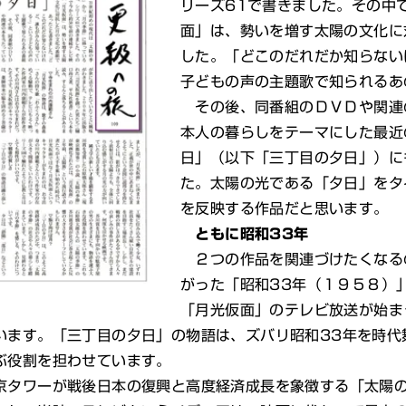
リーズ61で書きました。その中
面」は、勢いを増す太陽の文化に
した。「どこのだれだか知らない
子どもの声の主題歌で知られるあ
その後、同番組のＤＶＤや関連
本人の暮らしをテーマにした最近
日」（以下「三丁目の夕日」）に
た。太陽の光である「夕日」をタ
を反映する作品だと思います。
ともに昭和33年
２つの作品を関連づけたくなる
がった「昭和33年（１９５８）
「月光仮面」のテレビ放送が始ま
います。「三丁目の夕日」の物語は、ズバリ昭和33年を時代
ぶ役割を担わせています。
タワーが戦後日本の復興と高度経済成長を象徴する「太陽の