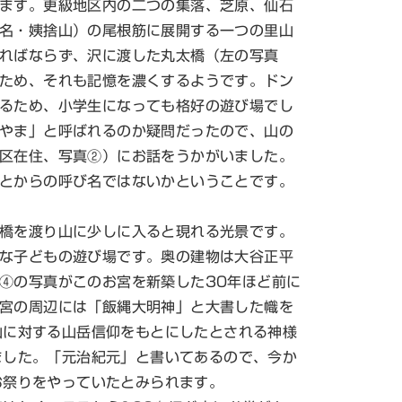
ます。更級地区内の二つの集落、芝原、仙石
名・姨捨山）の尾根筋に展開する一つの里山
ればならず、沢に渡した丸太橋（左の写真
ため、それも記憶を濃くするようです。ドン
るため、小学生になっても格好の遊び場でし
やま」と呼ばれるのか疑問だったので、山の
区在住、写真②）にお話をうかがいました。
とからの呼び名ではないかということです。
橋を渡り山に少しに入ると現れる光景です。
な子どもの遊び場です。奥の建物は大谷正平
④の写真がこのお宮を新築した30年ほど前に
宮の周辺には「飯縄大明神」と大書した幟を
山に対する山岳信仰をもとにしたとされる神様
ました。「元治紀元」と書いてあるので、今か
お祭りをやっていたとみられます。