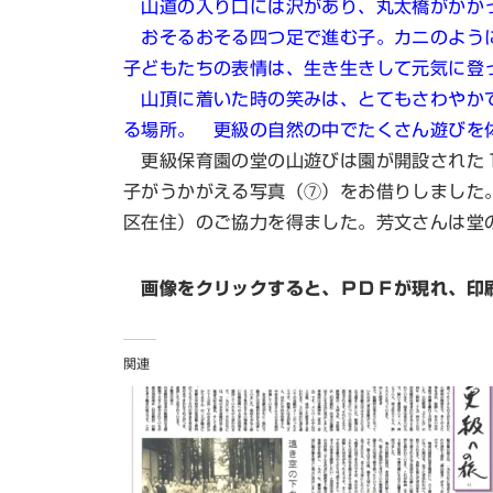
山道の入り口には沢があり、丸太橋がかかっ
おそるおそる四つ足で進む子。カニのように
子どもたちの表情は、生き生きして元気に登
山頂に着いた時の笑みは、とてもさわやかで
る場所。 更級の自然の中でたくさん遊びを
更級保育園の堂の山遊びは園が開設された１
子がうかがえる写真（⑦）をお借りしました
区在住）のご協力を得ました。芳文さんは堂
画像をクリックすると、ＰＤＦが現れ、印
関連