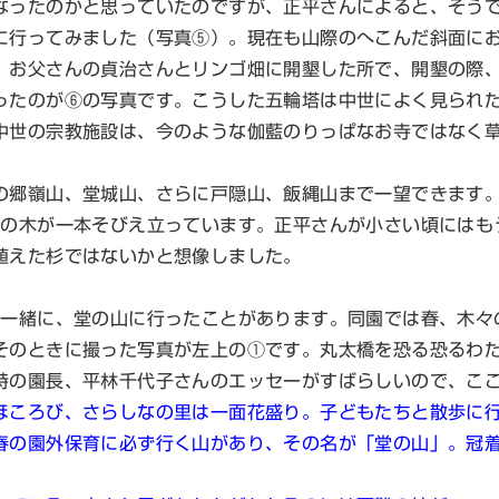
ったのかと思っていたのですが、正平さんによると、そうで
に行ってみました（写真⑤）。現在も山際のへこんだ斜面に
、お父さんの貞治さんとリンゴ畑に開墾した所で、開墾の際
ったのが⑥の写真です。こうした五輪塔は中世によく見られ
中世の宗教施設は、今のような伽藍のりっぱなお寺ではなく
郷嶺山、堂城山、さらに戸隠山、飯縄山まで一望できます。
杉の木が一本そびえ立っています。正平さんが小さい頃にはも
植えた杉ではないかと想像しました。
一緒に、堂の山に行ったことがあります。同園では春、木々
そのときに撮った写真が左上の①です。丸太橋を恐る恐るわ
時の園長、平林千代子さんのエッセーがすばらしいので、こ
ほころび、さらしなの里は一面花盛り。子どもたちと散歩に
の園外保育に必ず行く山があり、その名が「堂の山」。冠着