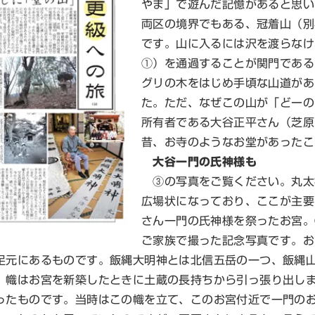
やま」で遊んだ記憶があると思い
両区の境界でもある、冠着山（別
です。山に入るには沢を渡らなけ
①）を通過することが関門である
グリの木をはじめ手頃な山道があ
た。ただ、なぜこの山が「どーの
所有者である大谷正平さん（芝原
昔、お寺のようなお堂があったこ
大谷一門の氏神様も
③の写真をご覧ください。丸太
広場状になっており、ここが主要
さん一門の氏神様を祭ったお宮。
ご家族で撮った記念写真です。お
足元にあるものです。飯縄大明神とは北信五岳の一つ、飯縄
。幟はお宮を新築したときに土蔵の長持ちから引っ張り出し
ったものです。当時はこの幟を立て、このお宮付近で一門の