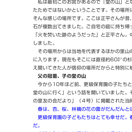
私は最初このお宮があるので「堂の山」とな
たためではないかということです。その場所
そんな感じの場所です。ここは正平さんが昔
石が複数出てきました。ご自宅の庭に持ち帰
「火を焚いた跡のようだった」と正平さん。
しました。
その場所からは当地を代表するほかの里山の
に入ります。現在もそこには直径約60㌢の
え聞いてきた人が信仰の場所だからと特別に
父の冠着、子の堂の山
今から10年ほど前、更級保育園の子たちと
堂の山に行く」という話を聞いていました。
の里友の会だより」（４号）に掲載された当
春は、杏、桜、林檎の花の蕾がだんだんと
更級保育園の子どもたちはとても幸せだ。春
だ。