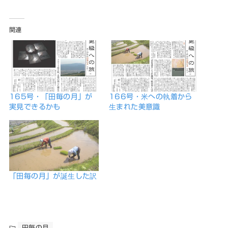
関連
165号・「田毎の月」が
166号・米への執着から
実見できるかも
生まれた美意識
「田毎の月」が誕生した訳
田毎の月