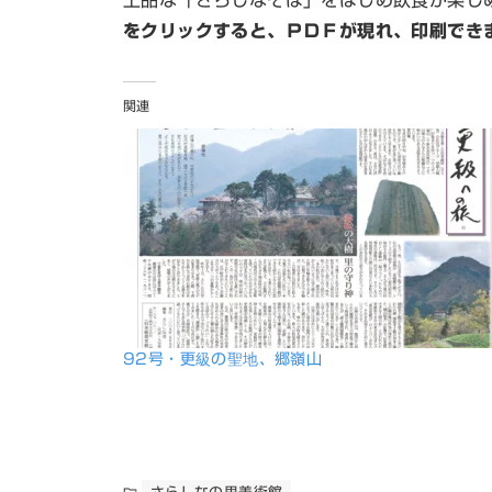
上品な「さらしなそば」をはじめ飲食が楽し
をクリックすると、ＰＤＦが現れ、印刷でき
関連
92号・更級の聖地、郷嶺山