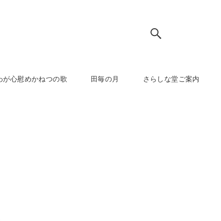
わが心慰めかねつの歌
田毎の月
さらしな堂ご案内