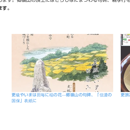
めます。郷嶺山の頂上にはさらしなにまつわる句碑、親孝行
ます。
更級やいまは田毎に稲の花―郷嶺山の句碑、「信濃の
更旅
国保」表紙に