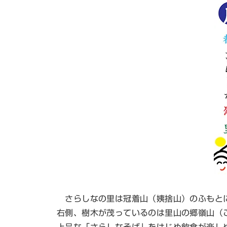
さらしなの里は冠着山（姨捨山）のふもとに
右側、樹木が茂っているのは里山の郷嶺山（