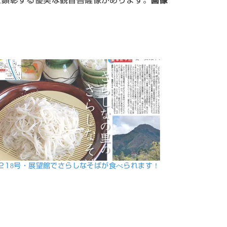
を顕彰する優美な観音菩薩像があります。
画像
218号・展望館でさらしなそばが食べられます！