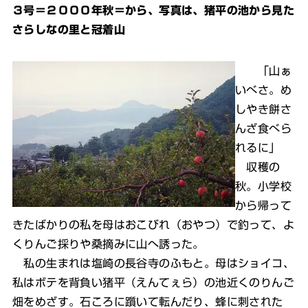
３号＝２０００年秋＝から、写真は、猪平の池から見た
さらしなの里と冠着山
「山ぁ
いべさ。め
しやき餅さ
んざ食べら
れるに」
収穫の
秋。小学校
から帰って
きたばかりの私を母はおこびれ（おやつ）で釣って、よ
くりんご採りや桑摘みに山へ誘った。
私の生まれは塩崎の長谷寺のふもと。母はショイコ、
私はボテを背負い猪平（えんてぇら）の池近くのりんご
畑をめざす。石ころに躓いて転んだり、蜂に刺された