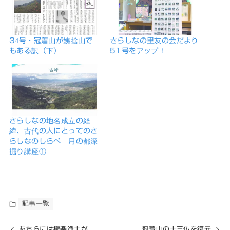
34号・冠着山が姨捨山で
さらしなの里友の会だより
もある訳（下）
51号をアップ！
さらしなの地名成立の経
緯、古代の人にとってのさ
らしなのしらべ 月の都深
掘り講座①
記事一覧
あちらには極楽浄土が
冠着山の十三仏を復元