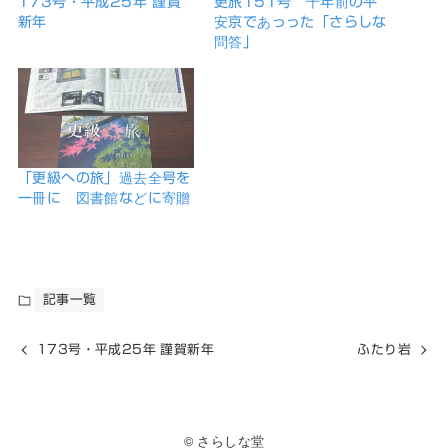
173号・平成25年 謹賀
更旅151号 千年前の平
新年
安京であっった「さらしな
問答」
「更級への旅」過去全号を
一冊に 図書館などに寄贈
記事一覧
173号・平成25年 謹賀新年
ふたり岩
© さらしな堂